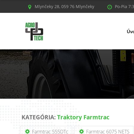
Mlynčeky 28, 059 76 Mlynčeky
Po-Pia 7:
Úv
KATEGÓRIA:
Traktory Farmtrac
Farmtrac 555DTc
Farmtrac 6075 NETS