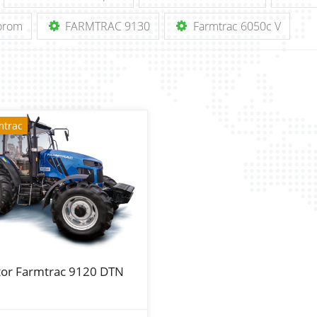
torom
FARMTRAC 9130
Farmtrac 6050c V
mtrac
tor Farmtrac 9120 DTN