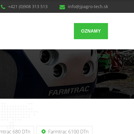
+421 (0)908 313 513
info@jpagro-tech.sk
OZNAMY
mtrac 680 DTn
Farmtrac 6100 DTn