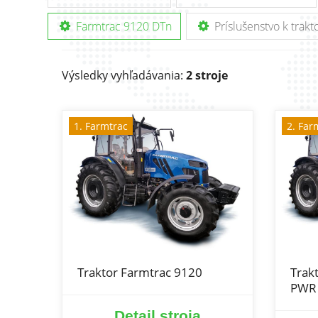
Farmtrac 9120 DTn
Príslušenstvo k trak
Výsledky vyhľadávania:
2 stroje
1. Farmtrac
2. Far
Traktor Farmtrac 9120
Trak
PWR
Detail stroja