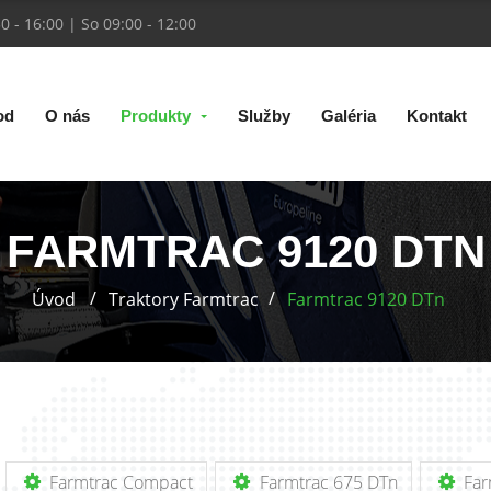
30 - 16:00 | So 09:00 - 12:00
od
O nás
Produkty
Služby
Galéria
Kontakt
FARMTRAC 9120 DTN
Úvod
Traktory Farmtrac
Farmtrac 9120 DTn
Farmtrac Compact
Farmtrac 675 DTn
Far