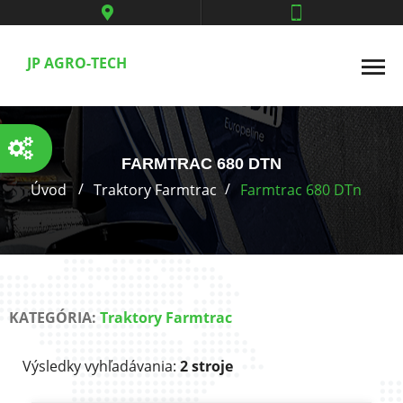
JP AGRO-TECH
FARMTRAC 680 DTN
Úvod
Traktory Farmtrac
Farmtrac 680 DTn
KATEGÓRIA:
Traktory Farmtrac
Výsledky vyhľadávania:
2 stroje