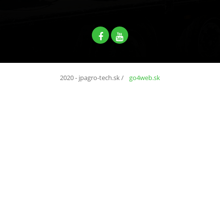
2020 - jpagro-tech.sk
/
go4web.sk