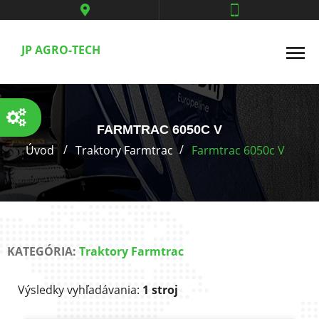
JP AGRO-TECH
FARMTRAC 6050C V
Úvod
Traktory Farmtrac
Farmtrac 6050c V
KATEGÓRIA:
Traktory Farmtrac
Výsledky vyhľadávania:
1 stroj