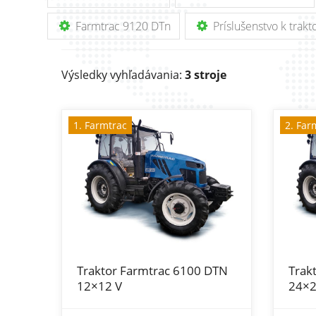
Farmtrac 9120 DTn
Príslušenstvo k trak
Výsledky vyhľadávania:
3 stroje
1. Farmtrac
2. Far
Traktor Farmtrac 6100 DTN
Trak
12×12 V
24×2