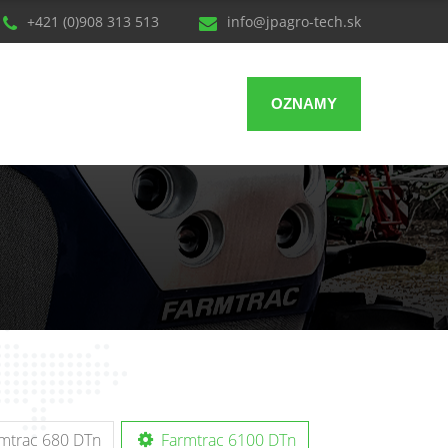
+421 (0)908 313 513
info@jpagro-tech.sk
OZNAMY
mtrac 680 DTn
Farmtrac 6100 DTn