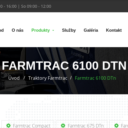
30 - 16:00 | So 09:00 - 12:00
od
O nás
Produkty
Služby
Galéria
Kontakt
FARMTRAC 6100 DTN
Úvod
Traktory Farmtrac
Farmtrac 6100 DTn
Farmtrac Compact
Farmtrac 675 DTn
Far