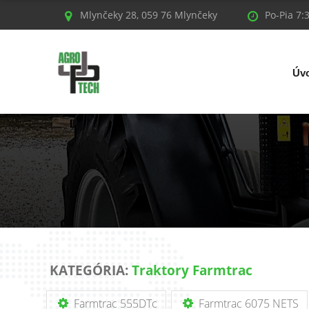
Mlynčeky 28, 059 76 Mlynčeky
Po-Pia 7:
Úv
KATEGÓRIA:
Traktory Farmtrac
Farmtrac 555DTc
Farmtrac 6075 NETS