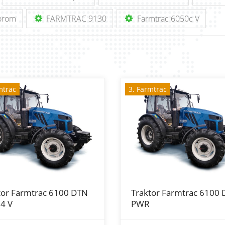
torom
FARMTRAC 9130
Farmtrac 6050c V
mtrac
3. Farmtrac
tor Farmtrac 6100 DTN
Traktor Farmtrac 6100 
4 V
PWR