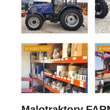
JP AGRO-TECH
JP AG
Malotraktory FA