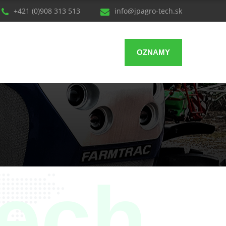
+421 (0)908 313 513
info@jpagro-tech.sk
OZNAMY
tech