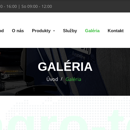
30 - 16:00 | So 09:00 - 12:00
od
O nás
Produkty
Služby
Galéria
Kontakt
GALÉRIA
Úvod
Galéria
agro-