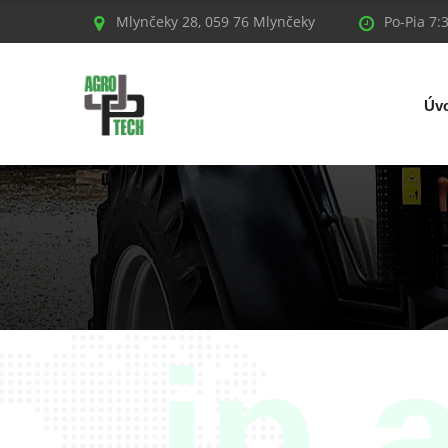
Mlynčeky 28, 059 76 Mlynčeky
Po-Pia 7:
Úv
jp 