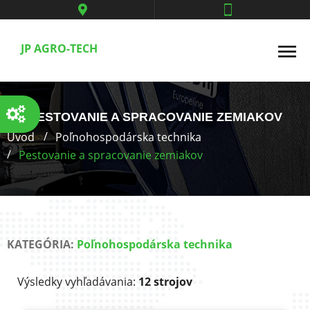
JP AGRO-TECH
PESTOVANIE A SPRACOVANIE ZEMIAKOV
Úvod
Poľnohospodárska technika
Pestovanie a spracovanie zemiakov
KATEGÓRIA:
Poľnohospodárska technika
Výsledky vyhľadávania:
12 strojov