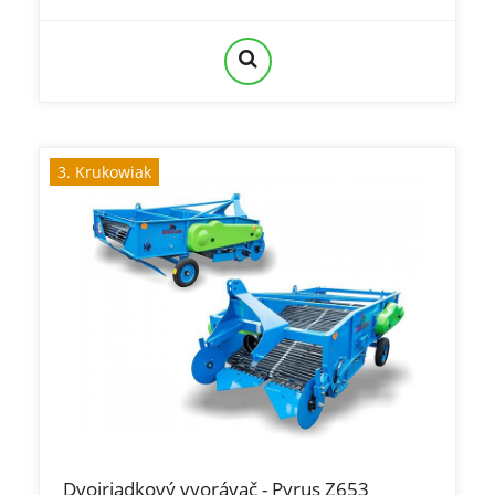
3. Krukowiak
Dvojriadkový vyorávač - Pyrus Z653