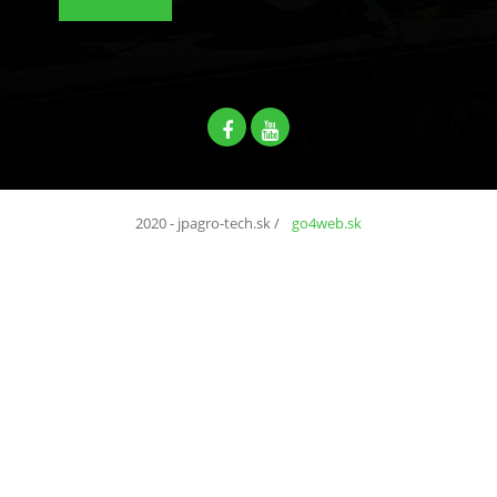
2020 - jpagro-tech.sk
/
go4web.sk