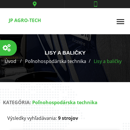
JP AGRO-TECH
LISY A BALIČKY
Úvod
Poľnohospodárska technika
Lisy a baličky
KATEGÓRIA:
Poľnohospodárska technika
Výsledky vyhľadávania:
9 strojov