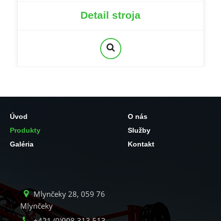
Detail stroja
Úvod
O nás
Produkty
Služby
Galéria
Kontakt
Mlynčeky 28, 059 76
Mlynčeky
+421 (0)908 313 513