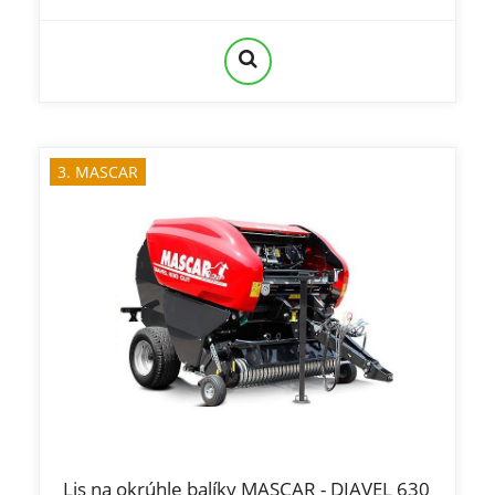
3. MASCAR
Lis na okrúhle balíky MASCAR - DIAVEL 630