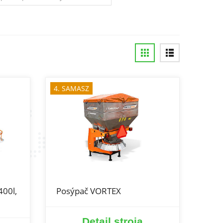
4. SAMASZ
00l,
Posýpač VORTEX
Detail stroja