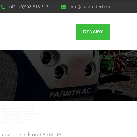
+421 (0)908 313 513
info@jpagro-tech.sk
OZNAMY
prava pre traktory FARMTRAC