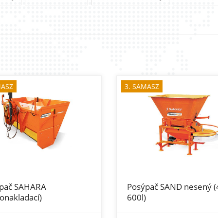
MASZ
3. SAMASZ
pač SAHARA
Posýpač SAND nesený (4
onakladací)
600l)