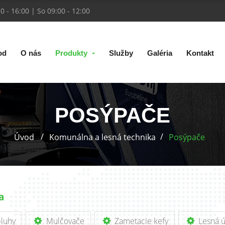
30 - 16:00 | So 09:00 - 12:00
od
O nás
Produkty
Služby
Galéria
Kontakt
POSÝPAČE
Úvod
Komunálna a lesná technika
Posýpače
a
luhy
Mulčovače
Zametacie kefy
Lesná ú