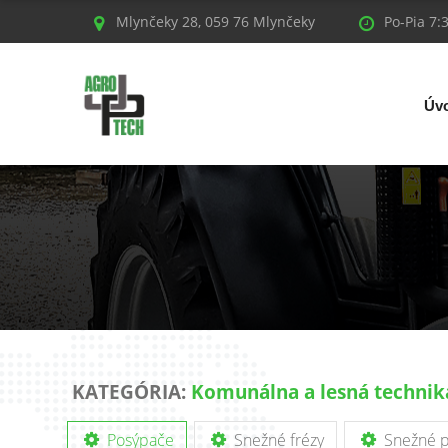
Mlynčeky 28, 059 76 Mlynčeky
Po-Pia 7:
Úv
KATEGÓRIA:
Komunálna a lesná technik
Posýpače
Snežné frézy
Snežné p