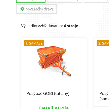
Vyvážačky dreva
Výsledky vyhľadávania:
4 stroje
1. SAMASZ
2. SA
Posýpač GOBI (ťahaný)
Posý
(sam
Detail stroja