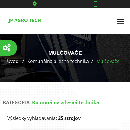
JP AGRO-TECH
MULČOVAČE
Úvod
Komunálna a lesná technika
Mulčovače
KATEGÓRIA:
Komunálna a lesná technika
Výsledky vyhľadávania:
25 strojov