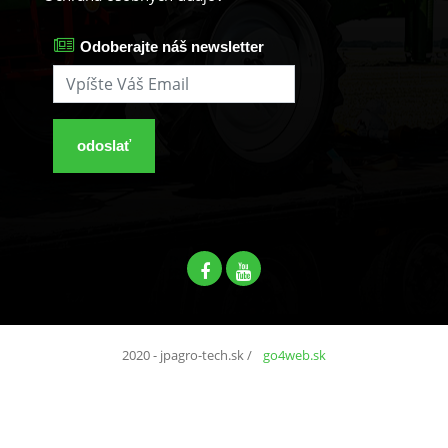
Odoberajte náš newsletter
odoslať
2020 - jpagro-tech.sk
/
go4web.sk