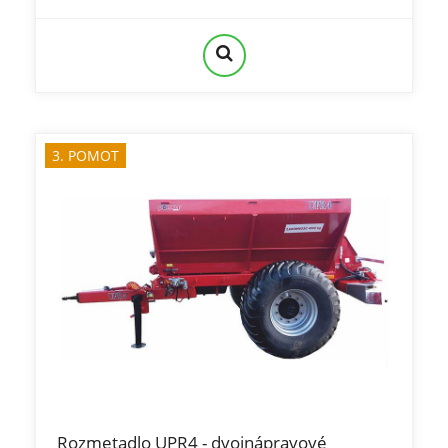
3. POMOT
Rozmetadlo UPR4 - dvojnápravové