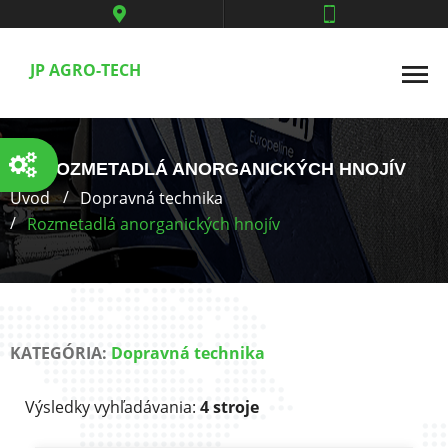
JP AGRO-TECH
ROZMETADLÁ ANORGANICKÝCH HNOJÍV
Úvod
Dopravná technika
Rozmetadlá anorganických hnojív
KATEGÓRIA:
Dopravná technika
Výsledky vyhľadávania:
4 stroje