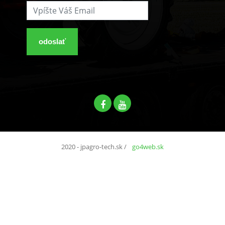
odoslať
2020 - jpagro-tech.sk
/
go4web.sk